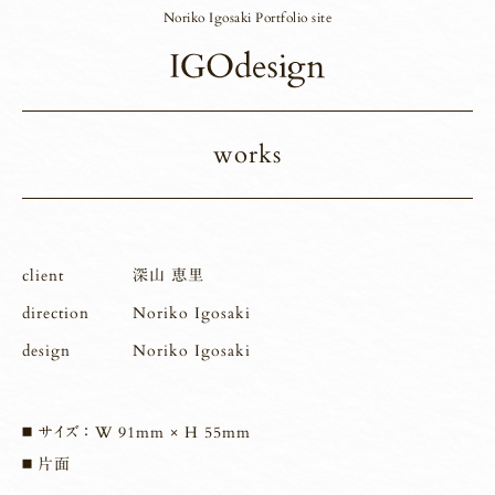
Noriko Igosaki Portfolio site
works
client
深山 恵里
direction
Noriko Igosaki
design
Noriko Igosaki
サイズ ： W 91mm × H 55mm
片面