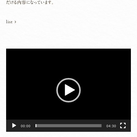
だける内容になっています。
list
動
画
プ
レ
ー
ヤ
ー
00:00
04:30