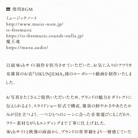
🎹 使用BGM
ミュージックノート
http://www.music-note.jp/
ss-freemusic
https://ss-freemusic.sounds-stella.jp/
魔王魂
https://maou.audio/
以前Webサイト制作を担当させていただいた、お気に入りのアフリカ
布雑貨のお店「SIKUNJEMA」様のコーポレート動画を制作いたしま
した。
お写真をたくさんご提供いただいたため、ブランドの魅力をダイレクトに
伝えられるよう、スライドショー形式で構成。
雑貨の鮮やかさやあたたか
みが引き立つよう、一つひとつのシーンに合った音楽選びにもこだわり、
フリー素材ながらもエンディングまで丁寧に仕上げました。
Webサイトと映像の両面から、ブランドの世界観をより一層感じていた