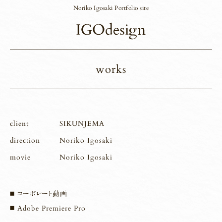
Noriko Igosaki Portfolio site
works
client
SIKUNJEMA
direction
Noriko Igosaki
movie
Noriko Igosaki
コーポレート動画
Adobe Premiere Pro