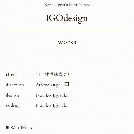
Noriko Igosaki Portfolio site
works
client
不二建設株式会社
direction
Athreelaugh
design
Noriko Igosaki
coding
Noriko Igosaki
WordPress