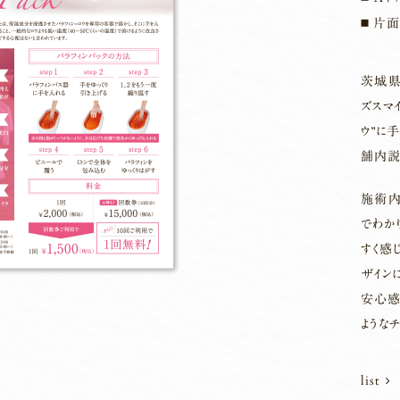
片面
茨城県
ズスマ
ウ”に
舗内説
施術内
でわか
すく感
ザイン
安心感
ようなチ
list