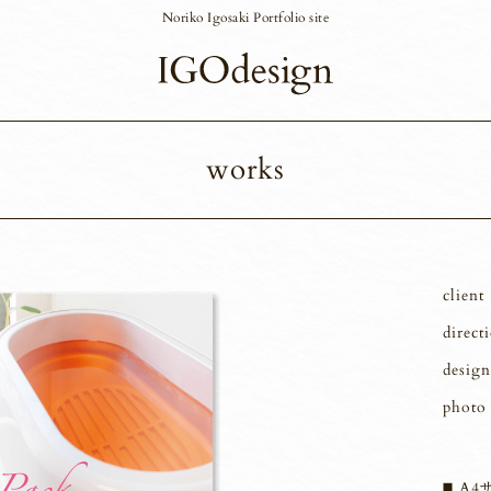
Noriko Igosaki Portfolio site
works
client
direct
design
photo
A4