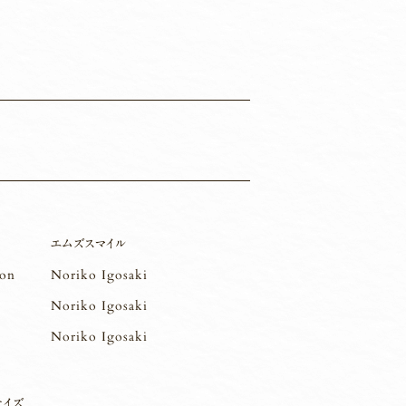
エムズスマイル
ion
Noriko Igosaki
Noriko Igosaki
Noriko Igosaki
サイズ