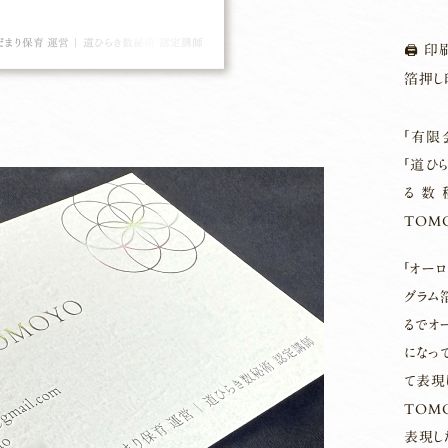
🖨 印
箔押し
「有限
「道ひ
る数
TOM
「オー
グラム
るでオ
になっ
て表現
TOM
表現し