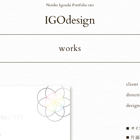
Noriko Igosaki Portfolio site
works
client
direct
design
サイズ
片面