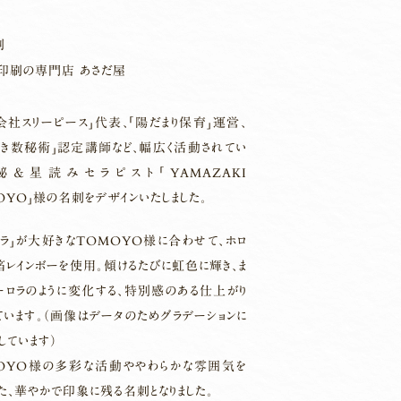
刷
印刷の専門店 あさだ屋
会社スリーピース」代表、「陽だまり保育」運営、
らき数秘術」認定講師など、幅広く活動されてい
秘＆星読みセラピスト「YAMAZAKI
OYO」様の名刺をデザインいたしました。
ロラ」が大好きなTOMOYO様に合わせて、ホロ
箔レインボーを使用。傾けるたびに虹色に輝き、ま
ーロラのように変化する、特別感のある仕上がり
ています。（画像はデータのためグラデーションに
しています）
OYO様の多彩な活動ややわらかな雰囲気を
た、華やかで印象に残る名刺となりました。