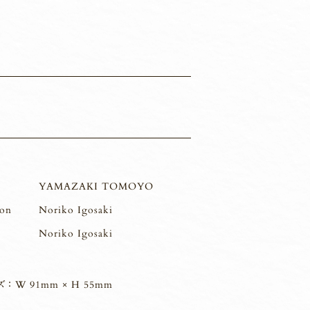
YAMAZAKI TOMOYO
ion
Noriko Igosaki
Noriko Igosaki
 ： W 91mm × H 55mm