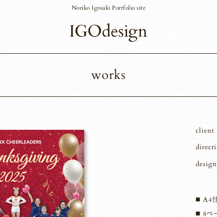
Noriko Igosaki Portfolio site
works
client
direct
design
A4
8ペ