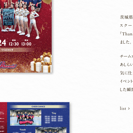
茨城県
スクー
『Tha
ました。
チーム
あしら
気に仕
イベン
した瞬
list