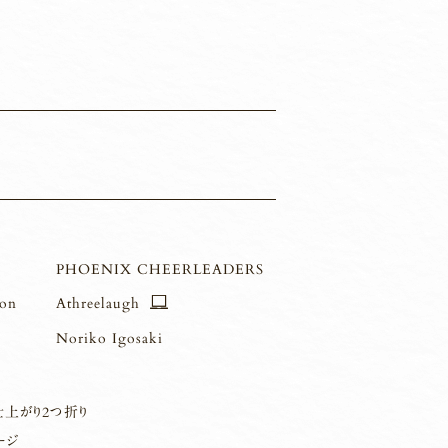
PHOENIX CHEERLEADERS
ion
Athreelaugh
Noriko Igosaki
仕上がり2つ折り
ージ