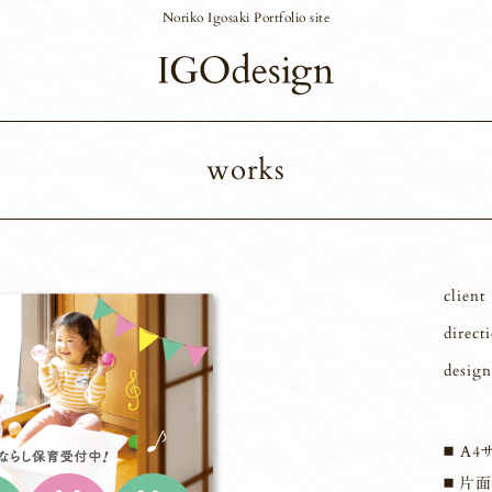
Noriko Igosaki Portfolio site
works
client
direct
design
A4
片面