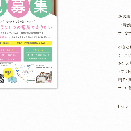
茨城県
一時預
ラシを
小さな
う、デ
さを大
イアウ
明るく
ラシに
list