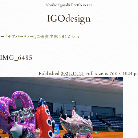
Noriko Igosaki Portfolio site
←
『チアパーティー』に来賓出席しました✨
IMG_6485
Published
2025.11.13
Full size is
768 × 1024
pi